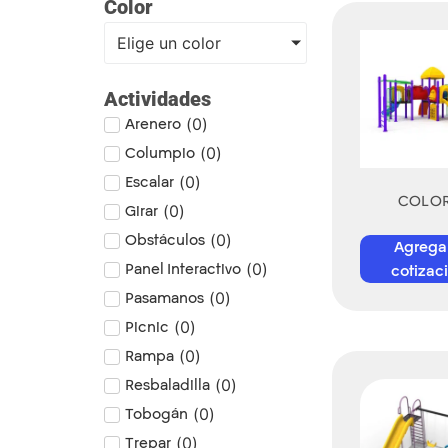
Color
Elige un color
Actividades
Arenero
(
0
)
Columpio
(
0
)
Escalar
(
0
)
COLO
Girar
(
0
)
Obstáculos
(
0
)
Agrega
Panel Interactivo
(
0
)
cotizac
Pasamanos
(
0
)
Picnic
(
0
)
Rampa
(
0
)
Resbaladilla
(
0
)
Tobogán
(
0
)
Trepar
(
0
)