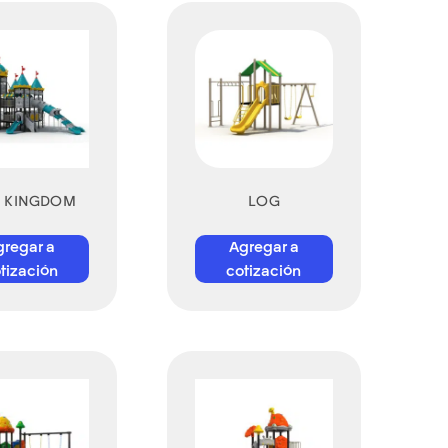
Y KINGDOM
LOG
gregar a
Agregar a
tización
cotización