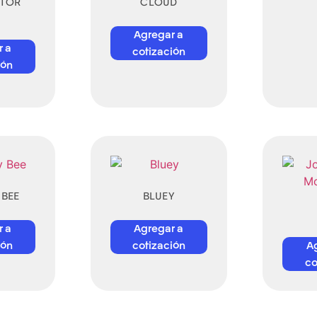
ITOR
CLOUD
Agregar a
r a
cotización
ión
BEE
BLUEY
r a
Agregar a
ión
cotización
A
co