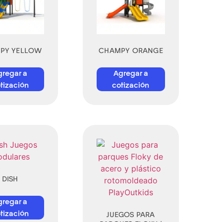
PY YELLOW
CHAMPY ORANGE
gregar a
Agregar a
tización
cotización
DISH
gregar a
tización
JUEGOS PARA