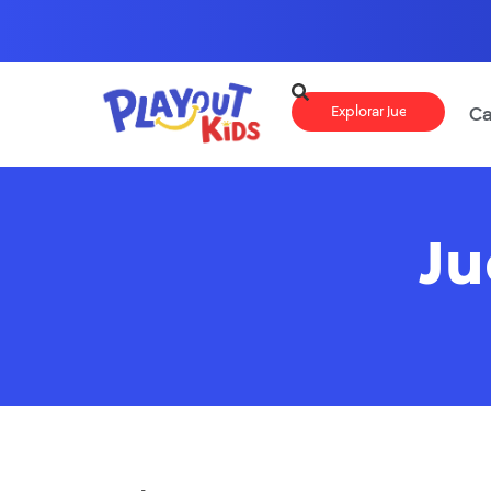
Ca
Ju