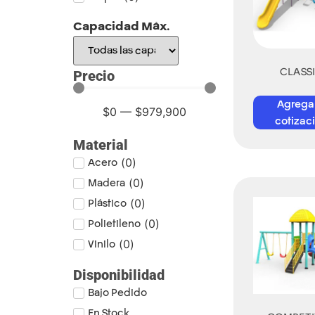
Capacidad Máx.
CLASS
Precio
Agrega
$
0
—
$
979,900
cotizac
Material
Acero
(
0
)
Madera
(
0
)
Plástico
(
0
)
Polietileno
(
0
)
Vinilo
(
0
)
Disponibilidad
Bajo Pedido
En Stock