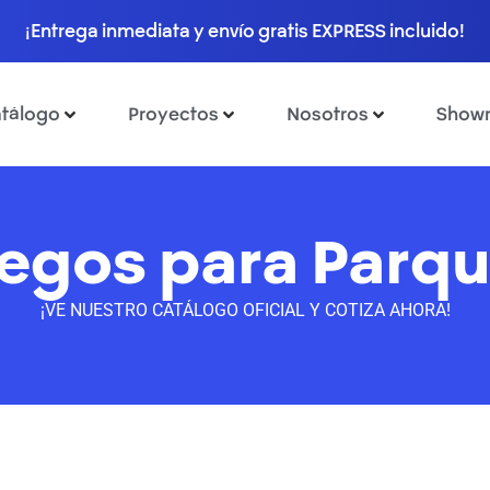
¡Entrega inmediata y envío gratis EXPRESS incluido!
tálogo
Proyectos
Nosotros
Show
egos para Parq
¡VE NUESTRO CATÁLOGO OFICIAL Y COTIZA AHORA!