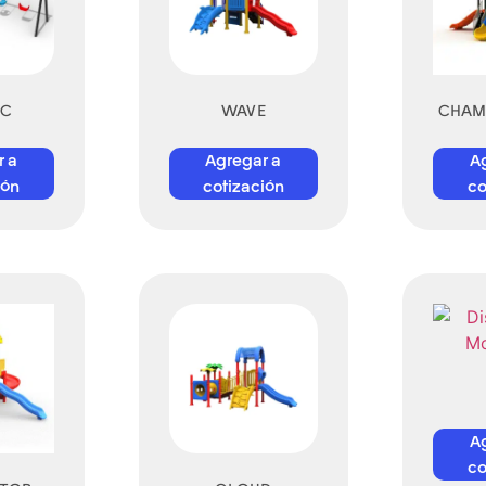
IC
WAVE
CHAM
r a
Agregar a
A
ión
cotización
co
A
co