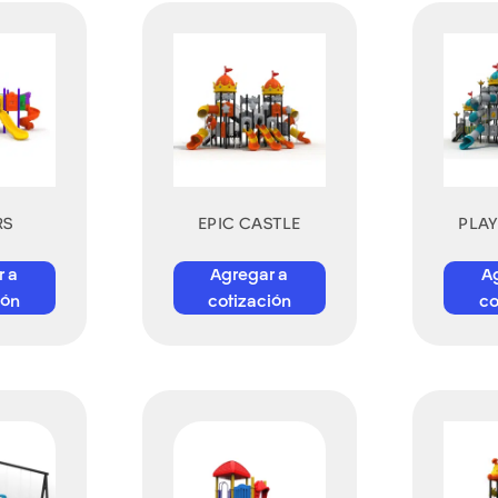
RS
EPIC CASTLE
PLA
r a
Agregar a
A
ión
cotización
co