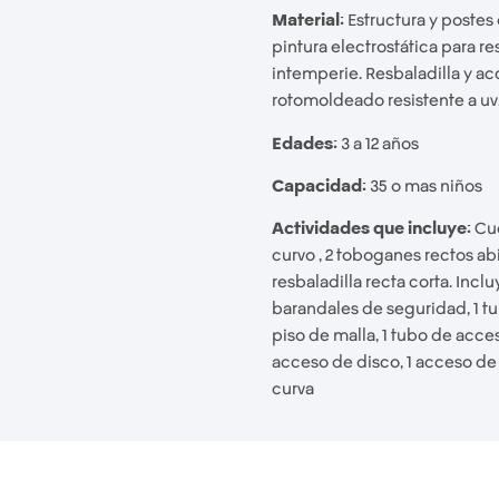
Material:
Estructura y poste
pintura electrostática para re
intemperie. Resbaladilla y ac
rotomoldeado resistente a uv
Edades:
3 a 12 años
Capacidad:
35 o mas niños
Actividades que incluye:
Cue
curvo , 2 toboganes rectos abie
resbaladilla recta corta. Inc
barandales de seguridad, 1 
piso de malla, 1 tubo de acces
acceso de disco, 1 acceso de 
curva