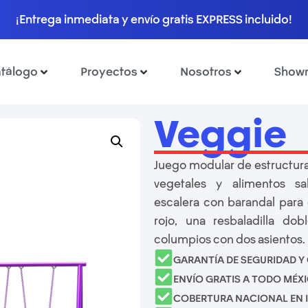
¡Entrega inmediata y envío gratis EXPRESS incluido!
tálogo
Proyectos
Nosotros
Show
Veggie
Juego modular de estructura
vegetales y alimentos s
escalera con barandal para
rojo, una resbaladilla d
columpios con dos asientos.
GARANTÍA DE SEGURIDAD Y
ENVÍO GRATIS A TODO MÉX
COBERTURA NACIONAL EN 