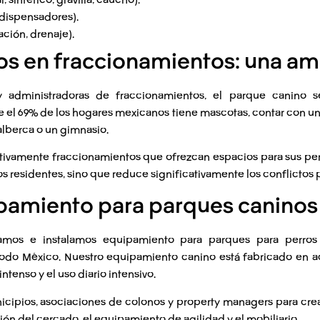
 dispensadores).
ación, drenaje).
os en fraccionamientos: una a
 y administradoras de fraccionamientos, el
parque canino
se
 el 69% de los hogares mexicanos tiene mascotas, contar con 
lberca o un gimnasio.
tivamente fraccionamientos que ofrezcan espacios para sus pe
los residentes, sino que reduce significativamente los conflictos
ipamiento para parques caninos
amos e instalamos equipamiento para
parques para perros
todo México. Nuestro equipamiento canino está fabricado en ac
 intenso y el uso diario intensivo.
icipios, asociaciones de colonos y property managers para cr
ción del cercado, el equipamiento de agilidad y el mobiliario.